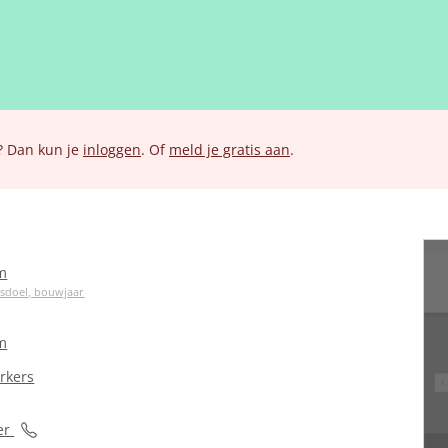
? Dan kun je
inloggen
. Of
meld je gratis aan
.
m
ksdoel, bouwjaar
m
rkers
er