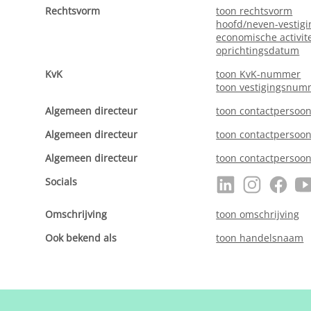
Rechtsvorm
toon rechtsvorm
hoofd/neven-vestigi
economische activite
oprichtingsdatum
KvK
toon KvK-nummer
toon vestigingsnum
Algemeen directeur
toon contactpersoo
Algemeen directeur
toon contactpersoo
Algemeen directeur
toon contactpersoo
Socials
Omschrijving
toon omschrijving
Ook bekend als
toon handelsnaam