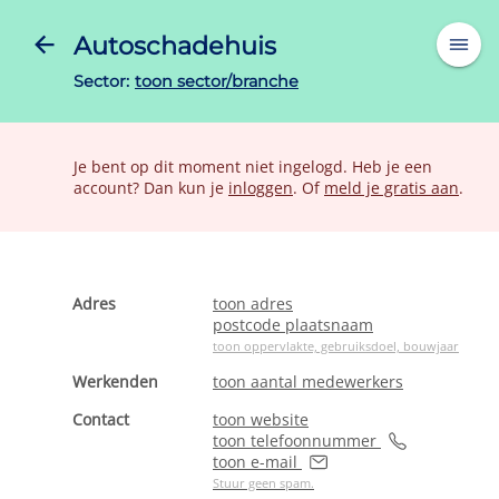
Autoschadehuis
Sector:
toon sector/branche
Je bent op dit moment niet ingelogd. Heb je een
account? Dan kun je
inloggen
. Of
meld je gratis aan
.
Adres
toon adres
postcode plaatsnaam
toon oppervlakte, gebruiksdoel, bouwjaar
Werkenden
toon aantal medewerkers
Contact
toon website
toon telefoonnummer
toon e-mail
Stuur geen spam.