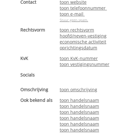
Contact
toon website
toon telefoonnummer
toon e-mail
Stuur geen spam.
Rechtsvorm
toon rechtsvorm
hoofd/neven-vestiging
economische activiteit
oprichtingsdatum
KvK
toon KvK-nummer
toon vestigingsnummer
Socials
Omschrijving
toon omschrijving
Ook bekend als
toon handelsnaam
toon handelsnaam
toon handelsnaam
toon handelsnaam
toon handelsnaam
toon handelsnaam