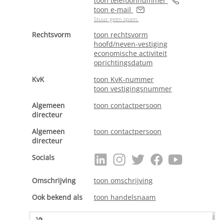
toon telefoonnummer
toon e-mail
Stuur geen spam.
Rechtsvorm
toon rechtsvorm
hoofd/neven-vestiging
economische activiteit
oprichtingsdatum
KvK
toon KvK-nummer
toon vestigingsnummer
Algemeen
toon contactpersoon
directeur
Algemeen
toon contactpersoon
directeur
Socials
Omschrijving
toon omschrijving
Ook bekend als
toon handelsnaam