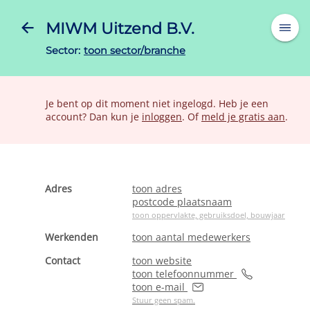
MIWM Uitzend B.V.
Sector:
toon sector/branche
Je bent op dit moment niet ingelogd. Heb je een
account? Dan kun je
inloggen
. Of
meld je gratis aan
.
Adres
toon adres
postcode plaatsnaam
toon oppervlakte, gebruiksdoel, bouwjaar
Werkenden
toon aantal medewerkers
Contact
toon website
toon telefoonnummer
toon e-mail
Stuur geen spam.