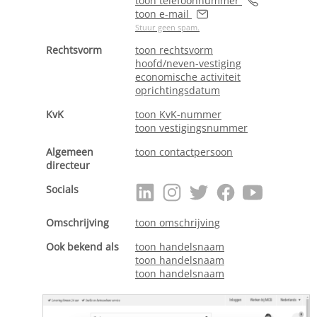
toon telefoonnummer
toon e-mail
Stuur geen spam.
Rechtsvorm
toon rechtsvorm
hoofd/neven-vestiging
economische activiteit
oprichtingsdatum
KvK
toon KvK-nummer
toon vestigingsnummer
Algemeen
toon contactpersoon
directeur
Socials
Omschrijving
toon omschrijving
Ook bekend als
toon handelsnaam
toon handelsnaam
toon handelsnaam