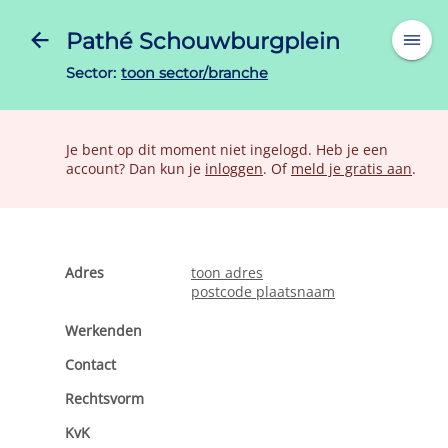
Pathé Schouwburgplein
Sector:
toon sector/branche
Je bent op dit moment niet ingelogd. Heb je een
account? Dan kun je
inloggen
. Of
meld je gratis aan
.
Adres
toon adres
postcode plaatsnaam
toon oppervlakte, gebruiksdoel, bouwjaar
toon postadres
postcode plaatsnaam
Werkenden
toon aantal medewerkers
Contact
toon website