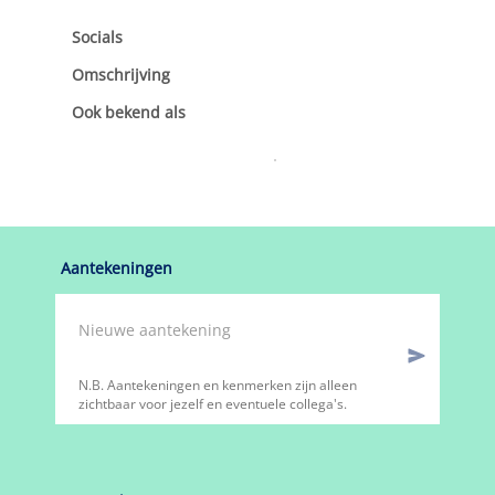
toon telefoonnummer
toon e-mail
Stuur geen spam.
Rechtsvorm
toon rechtsvorm
hoofd/neven-vestiging
economische activiteit
oprichtingsdatum
KvK
toon KvK-nummer
toon vestigingsnummer
Algemeen
toon contactpersoon
directeur/landeli
jk
Socials
Omschrijving
toon omschrijving
Ook bekend als
toon handelsnaam