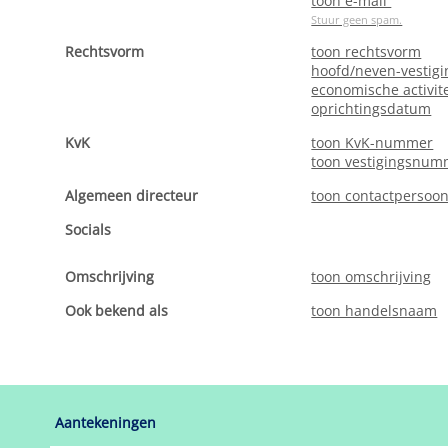
toon e-mail
Stuur geen spam.
Rechtsvorm
toon rechtsvorm
hoofd/neven-vestigi
economische activite
oprichtingsdatum
KvK
toon KvK-nummer
toon vestigingsnum
Algemeen directeur
toon contactpersoo
Socials
Omschrijving
toon omschrijving
Ook bekend als
toon handelsnaam
Aantekeningen