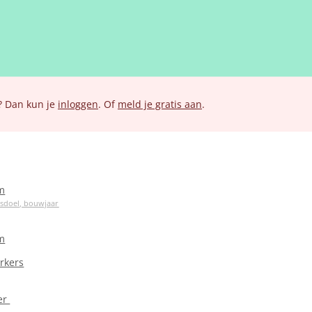
? Dan kun je
inloggen
. Of
meld je gratis aan
.
m
ksdoel, bouwjaar
m
rkers
er