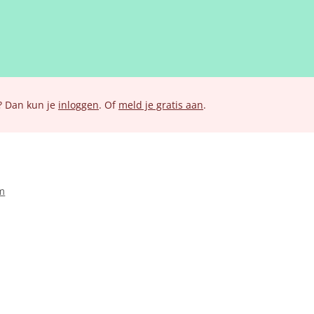
? Dan kun je
inloggen
. Of
meld je gratis aan
.
m
ksdoel, bouwjaar
rkers
ng
it