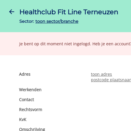
Healthclub Fit Line Terneuzen
Sector:
toon sector/branche
Je bent op dit moment niet ingelogd. Heb je een account
Adres
toon adres
postcode plaatsnaa
toon oppervlakte, gebrui
Werkenden
toon aantal medewe
Contact
toon website
Rechtsvorm
toon rechtsvorm
hoofd/neven-vestigi
economische activite