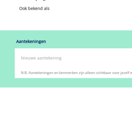
oprichtingsdatum
KvK
toon KvK-nummer
toon vestigingsnum
Omschrijving
toon omschrijving
Ook bekend als
toon handelsnaam
Aantekeningen
N.B. Aantekeningen en kenmerken zijn alleen zichtbaar voor jezelf e