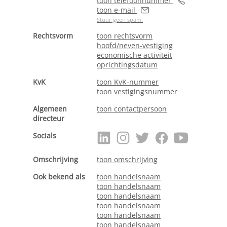
toon telefoonnummer
toon e-mail
Stuur geen spam.
Rechtsvorm
toon rechtsvorm
hoofd/neven-vestiging
economische activiteit
oprichtingsdatum
KvK
toon KvK-nummer
toon vestigingsnummer
Algemeen
toon contactpersoon
directeur
Socials
Omschrijving
toon omschrijving
Ook bekend als
toon handelsnaam
toon handelsnaam
toon handelsnaam
toon handelsnaam
toon handelsnaam
toon handelsnaam