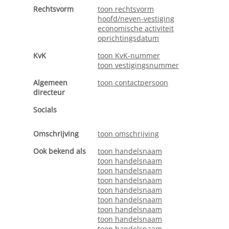
Rechtsvorm
toon rechtsvorm
hoofd/neven-vestiging
economische activiteit
oprichtingsdatum
KvK
toon KvK-nummer
toon vestigingsnummer
Algemeen
toon contactpersoon
directeur
Socials
Omschrijving
toon omschrijving
Ook bekend als
toon handelsnaam
toon handelsnaam
toon handelsnaam
toon handelsnaam
toon handelsnaam
toon handelsnaam
toon handelsnaam
toon handelsnaam
toon handelsnaam