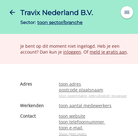
Travix Nederland B.V.
Sector:
toon sector/branche
Je bent op dit moment niet ingelogd. Heb je een
account? Dan kun je
inloggen
. Of
meld je gratis aan
.
Adres
toon adres
postcode plaatsnaam
toon oppervlakte, gebruiksdoel, bouwjaar
Werkenden
toon aantal medewerkers
Contact
toon website
toon telefoonnummer
toon e-mail
Stuur geen spam.