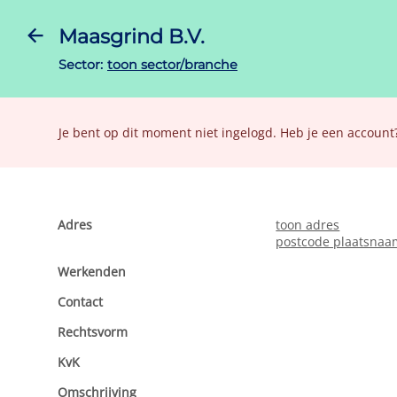
Maasgrind B.V.
Sector:
toon sector/branche
Je bent op dit moment niet ingelogd. Heb je een account
Adres
toon adres
postcode plaatsnaa
toon oppervlakte, gebrui
Werkenden
toon aantal medewe
Contact
toon website
toon telefoonnumm
toon e-mail
Stuur geen spam.
Rechtsvorm
toon rechtsvorm