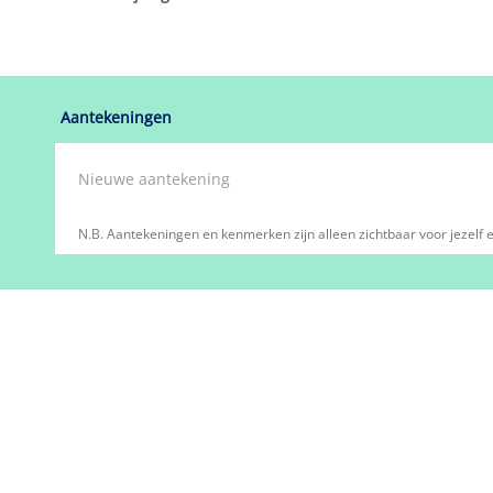
hoofd/neven-vestigi
economische activite
oprichtingsdatum
KvK
toon KvK-nummer
toon vestigingsnum
Omschrijving
toon omschrijving
Aantekeningen
N.B. Aantekeningen en kenmerken zijn alleen zichtbaar voor jezelf e