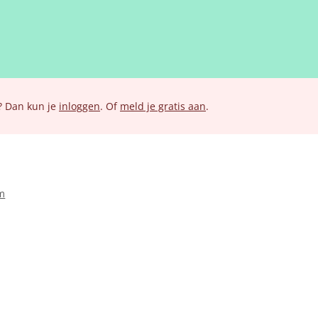
? Dan kun je
inloggen
. Of
meld je gratis aan
.
m
ksdoel, bouwjaar
rkers
er