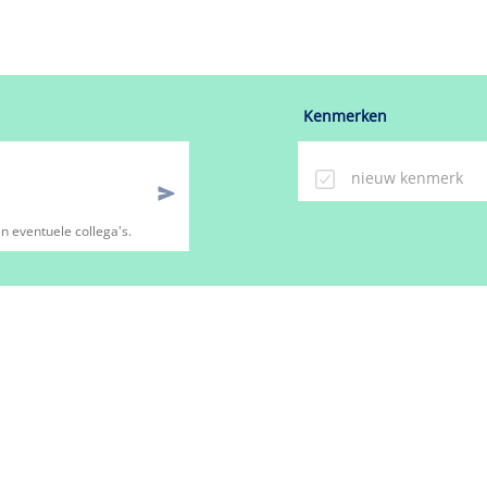
ng
it
mer
Kenmerken
n eventuele collega's.