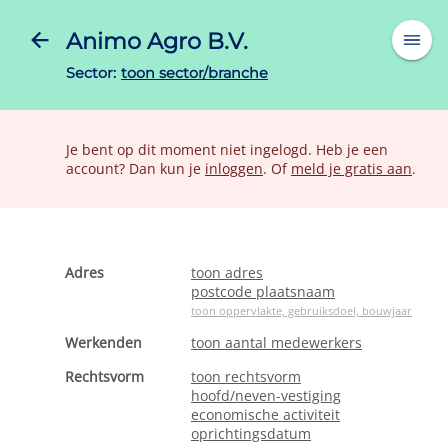
Animo Agro B.V.
Sector:
toon sector/branche
Je bent op dit moment niet ingelogd. Heb je een
account? Dan kun je
inloggen
. Of
meld je gratis aan
.
Adres
toon adres
postcode plaatsnaam
toon oppervlakte, gebruiksdoel, bouwjaar
Werkenden
toon aantal medewerkers
Rechtsvorm
toon rechtsvorm
hoofd/neven-vestiging
economische activiteit
oprichtingsdatum