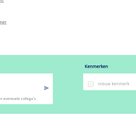
it
mer
Kenmerken
n eventuele collega's.