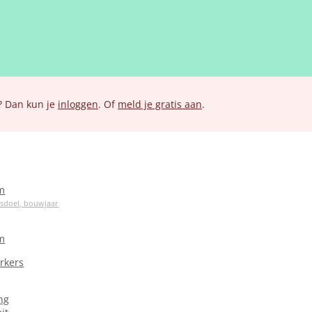
? Dan kun je
inloggen
. Of
meld je gratis aan
.
m
ksdoel, bouwjaar
m
rkers
ng