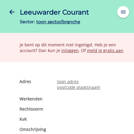
Leeuwarder Courant
Sector:
toon sector/branche
Je bent op dit moment niet ingelogd. Heb je een
account? Dan kun je
inloggen
. Of
meld je gratis aan
.
Adres
toon adres
postcode plaatsnaam
toon oppervlakte, gebruiksdoel, bouwjaar
toon postadres
postcode plaatsnaam
Werkenden
toon aantal medewerkers
Rechtsvorm
toon rechtsvorm