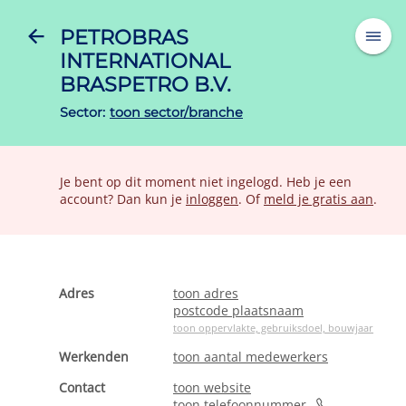
PETROBRAS
INTERNATIONAL
BRASPETRO B.V.
Sector:
toon sector/branche
Je bent op dit moment niet ingelogd. Heb je een
account? Dan kun je
inloggen
. Of
meld je gratis aan
.
Adres
toon adres
postcode plaatsnaam
toon oppervlakte, gebruiksdoel, bouwjaar
Werkenden
toon aantal medewerkers
Contact
toon website
toon telefoonnummer