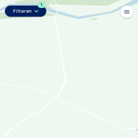
1
Filteren