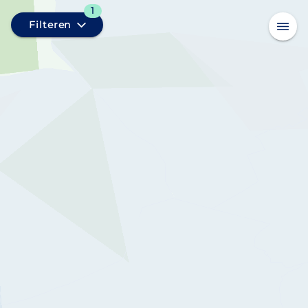
1
Filteren