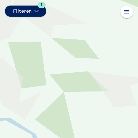
1
Filteren