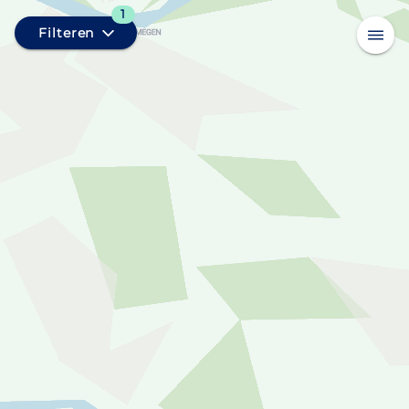
1
Filteren