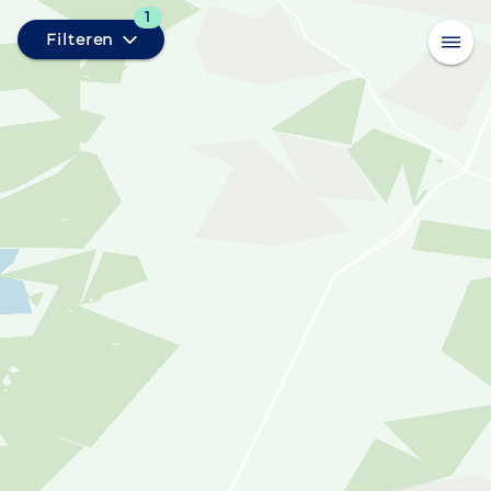
1
Filteren