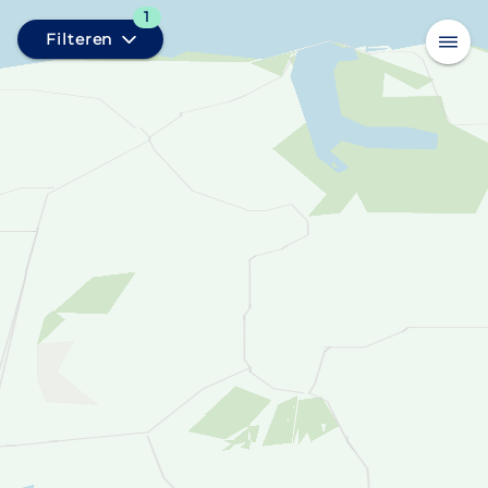
1
Filteren