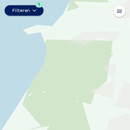
1
Filteren